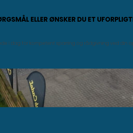
ØRGSMÅL ELLER ØNSKER DU ET UFORPLIG
rede i dag for kompetent sparring og rådgivning ved din 