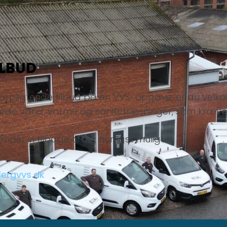
ILBUD
pligtende tilbud på en VVS-opgave, er du velkomme
krede vand, varme og sanitetsløsninger, som kræve
er vi tilbage til dig hurtigst muligt.​​
ergvvs.dk