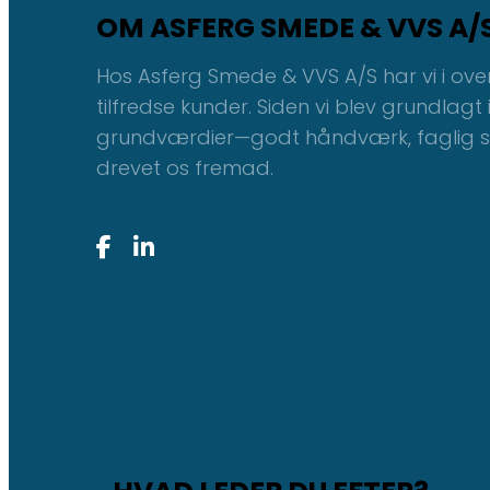
OM ASFERG SMEDE & VVS A/
Hos Asferg Smede & VVS A/S har vi i ove
tilfredse kunder. Siden vi blev grundlagt 
grundværdier—godt håndværk, faglig sto
drevet os fremad.