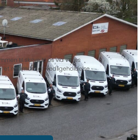
n til skrive til os via vores
r et minimum af vedligeholdelse.​