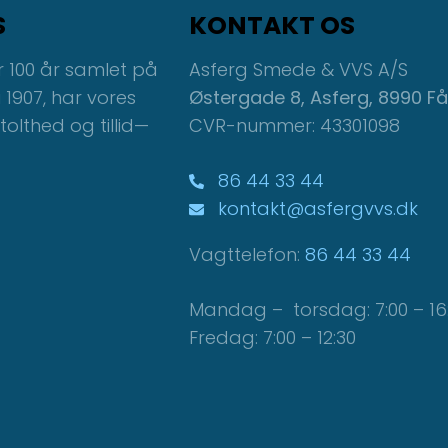
S
KONTAKT OS
r 100 år samlet på
Asferg Smede & VVS A/S
i 1907, har vores
Østergade 8, Asferg, 8990 F
lthed og tillid—
CVR-nummer: 43301098
86 44 33 44
kontakt@asfergvvs.dk
Vagttelefon:
86 44 33 44
Mandag – torsdag: 7:00 – 16
Fredag: 7:00 – 12:30