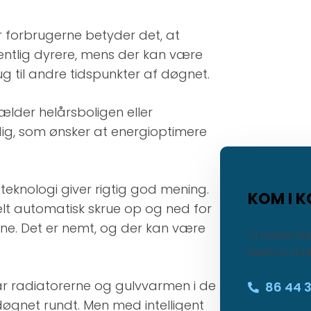
For forbrugerne betyder det, at
sentlig dyrere, mens der kan være
ug til andre tidspunkter af døgnet.​
ælder helårsboligen eller
 dig, som ønsker at energioptimere
 teknologi giver rigtig god mening.
KOM I K
elt automatisk skrue op og ned for
ne. Det er nemt, og der kan være
Vi sidder kl
telefon, mai
 radiatorerne og gulvvarmen i de
86 44 
gnet rundt. Men med intelligent