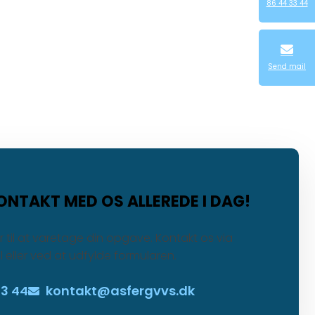
86 44 33 44
Send mail
ONTAKT MED OS ALLEREDE I DAG!
ar til at varetage din opgave. Kontakt os via
l eller ved at udfylde formularen.
33 44
kontakt@asfergvvs.dk