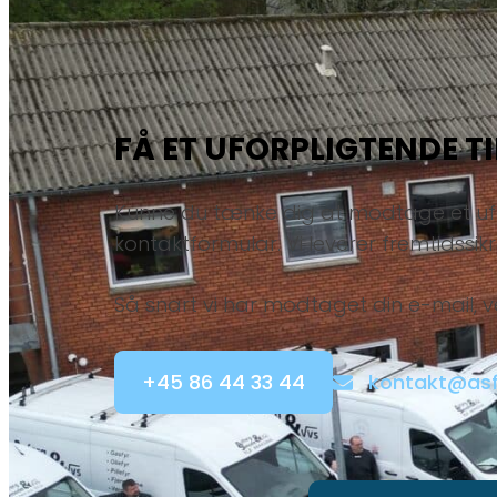
FÅ ET UFORPLIGTENDE T
Kunne du tænke dig at modtage et ufor
kontaktformular. Vi leverer fremtidssi
Så snart vi har modtaget din e-mail, vend
kontakt@asf
+45 86 44 33 44