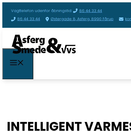
Vagttelefon udenfor åbningstid:
86 44 33 44
86 44 33 44
Østergade 8, Asferg, 8990 Fårup
ko
​INTELLIGENT VARM