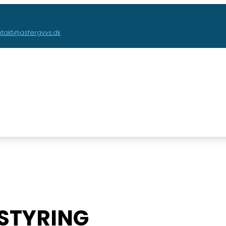
ntakt@asfergvvs.dk
ESTYRING