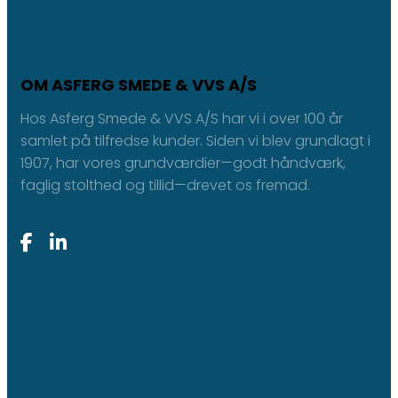
OM ASFERG SMEDE & VVS A/S
Hos Asferg Smede & VVS A/S har vi i over 100 år
samlet på tilfredse kunder. Siden vi blev grundlagt i
1907, har vores grundværdier—godt håndværk,
faglig stolthed og tillid—drevet os fremad.