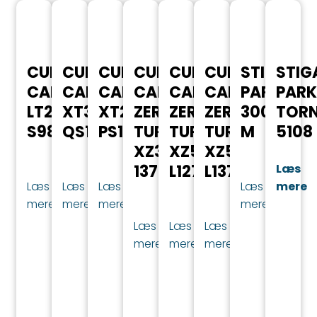
CUB
CUB
CUB
CUB
CUB
CUB
STIGA
STIG
CADET
CADET
CADET
CADET
CADET
CADET
PARK
PARK
LT2
XT3
XT2
ZERO
ZERO
ZERO
300
TOR
S98
QS127​
PS107
TURN
TURN
TURN
M
5108
XZ3
XZ5
XZ5
137
L127
L137
Læs
Læs
Læs
Læs
Læs
mere
mere
mere
mere
mere
Læs
Læs
Læs
mere
mere
mere