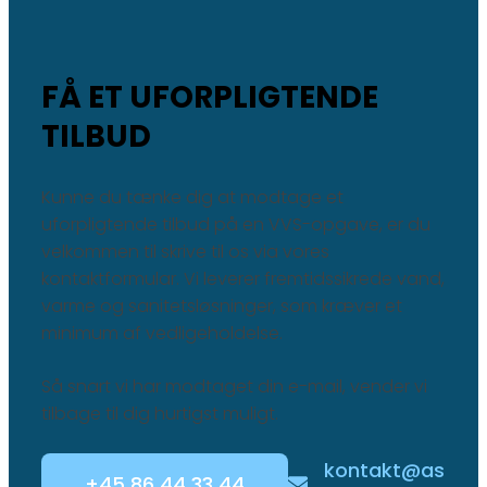
FÅ ET UFORPLIGTENDE
TILBUD
Kunne du tænke dig at modtage et
uforpligtende tilbud på en VVS-opgave, er du
velkommen til skrive til os via vores
kontaktformular. Vi leverer fremtidssikrede vand,
varme og sanitetsløsninger, som kræver et
minimum af vedligeholdelse.​
Så snart vi har modtaget din e-mail, vender vi
tilbage til dig hurtigst muligt.​​
kontakt@as
+45 86 44 33 44