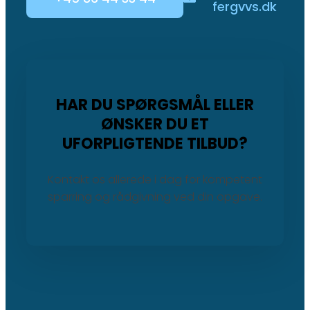
fergvvs.dk
HAR DU SPØRGSMÅL ELLER
ØNSKER DU ET
UFORPLIGTENDE TILBUD?
Kontakt os allerede i dag for kompetent
sparring og rådgivning ved din opgave.