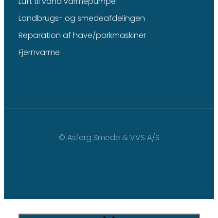
Luft til vand varmepumpe
Landbrugs- og smedeafdelingen
Reparation af have/parkmaskiner
Fjernvarme
© Asferg Smede & VVS A/S