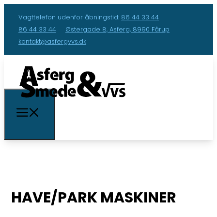
Vagttelefon udenfor åbningstid:
86 44 33 44
86 44 33 44
Østergade 8, Asferg, 8990 Fårup
kontakt@asfergvvs.dk
HAVE/PARK MASKINER