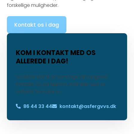
forskellige muligheder.
Kontakt os i dag
KOM I KONTAKT MED OS
ALLEREDE I DAG!
Vi sidder klar til at varetage din opgave.
Kontakt os via telefon, mail eller ved at
udfylde formularen.
86 44 33 44
kontakt@asfergvvs.dk