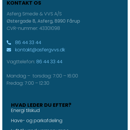
KONTAKT OS
Asferg Smede & VVS A/S
Østergade 8, Asferg, 8990 Fårup
CVR-nummer: 43301098
86 44 33 44
kontakt@asfergvvs.dk
Vagttelefon:
86 44 33 44
Mandag – torsdag: 7:00 – 16:00
Fredag: 7:00 – 12:30
HVAD LEDER DU EFTER?
Energi tilskud
Have- og parkafdeling